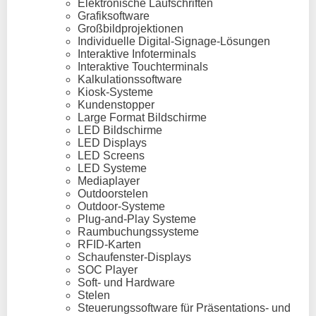
Elektronische Laufschriften
Grafiksoftware
Großbildprojektionen
Individuelle Digital-Signage-Lösungen
Interaktive Infoterminals
Interaktive Touchterminals
Kalkulationssoftware
Kiosk-Systeme
Kundenstopper
Large Format Bildschirme
LED Bildschirme
LED Displays
LED Screens
LED Systeme
Mediaplayer
Outdoorstelen
Outdoor-Systeme
Plug-and-Play Systeme
Raumbuchungssysteme
RFID-Karten
Schaufenster-Displays
SOC Player
Soft- und Hardware
Stelen
Steuerungssoftware für Präsentations- und