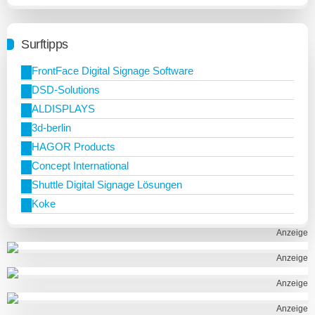
Surftipps
FrontFace Digital Signage Software
DSD-Solutions
ALDISPLAYS
3d-berlin
HAGOR Products
Concept International
Shuttle Digital Signage Lösungen
Koke
Anzeige
Anzeige
Anzeige
Anzeige