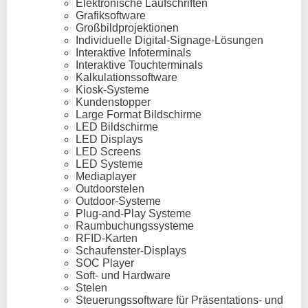
Elektronische Laufschriften
Grafiksoftware
Großbildprojektionen
Individuelle Digital-Signage-Lösungen
Interaktive Infoterminals
Interaktive Touchterminals
Kalkulationssoftware
Kiosk-Systeme
Kundenstopper
Large Format Bildschirme
LED Bildschirme
LED Displays
LED Screens
LED Systeme
Mediaplayer
Outdoorstelen
Outdoor-Systeme
Plug-and-Play Systeme
Raumbuchungssysteme
RFID-Karten
Schaufenster-Displays
SOC Player
Soft- und Hardware
Stelen
Steuerungssoftware für Präsentations- und