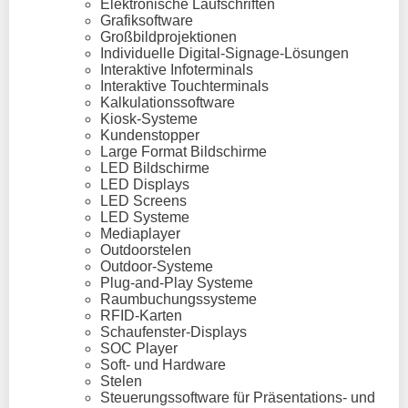
Elektronische Laufschriften
Grafiksoftware
Großbildprojektionen
Individuelle Digital-Signage-Lösungen
Interaktive Infoterminals
Interaktive Touchterminals
Kalkulationssoftware
Kiosk-Systeme
Kundenstopper
Large Format Bildschirme
LED Bildschirme
LED Displays
LED Screens
LED Systeme
Mediaplayer
Outdoorstelen
Outdoor-Systeme
Plug-and-Play Systeme
Raumbuchungssysteme
RFID-Karten
Schaufenster-Displays
SOC Player
Soft- und Hardware
Stelen
Steuerungssoftware für Präsentations- und