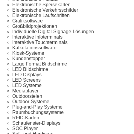
Elektronische Speisekarten
Elektronische Verkehrsschilder
Elektronische Laufschriften
Grafiksoftware
Großbildprojektionen
Individuelle Digital-Signage-Lösungen
Interaktive Infoterminals
Interaktive Touchterminals
Kalkulationssoftware
Kiosk-Systeme
Kundenstopper
Large Format Bildschirme
LED Bildschirme
LED Displays
LED Screens
LED Systeme
Mediaplayer
Outdoorstelen
Outdoor-Systeme
Plug-and-Play Systeme
Raumbuchungssysteme
RFID-Karten
Schaufenster-Displays
SOC Player
Soft- und Hardware