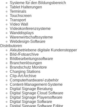
Systeme für den Bildungsbereich
Tablet Halterungen
Terminals
Touchscreen
Transport
Video Wall
Videokonferenzsysteme
Wanddisplays
Warenwirtschaftssysteme
Webdesign-Software
Distributoren
Akkubetriebene digitale Kundenstopper
Bild-/Fotoarchive
Bildbearbeitungssoftware
Branchenlösungen
Brandschutz Monitore
Charging Stations
Clip-Art Archive
Computerhardware/-zubehör
Content-Management-Systeme
Digital Signage Beratung
Digital Signage Cloud Software
Digital Signage Playersoftware
Digital Signage Software
Digital Signage Software Editor