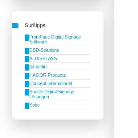
Surftipps
FrontFace Digital Signage
Software
DSD-Solutions
ALDISPLAYS
3d-berlin
HAGOR Products
Concept International
Shuttle Digital Signage
Lösungen
Koke