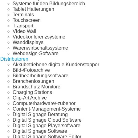
Systeme für den Bildungsbereich
Tablet Halterungen
Terminals
Touchscreen
Transport
Video Wall
Videokonferenzsysteme
Wanddisplays
Warenwirtschaftssysteme
Webdesign-Software
Distributoren
Akkubetriebene digitale Kundenstopper
Bild-/Fotoarchive
Bildbearbeitungssoftware
Branchenlösungen
Brandschutz Monitore
Charging Stations
Clip-Art Archive
Computerhardware/-zubehör
Content-Management-Systeme
Digital Signage Beratung
Digital Signage Cloud Software
Digital Signage Playersoftware
Digital Signage Software
Digital Signage Software Editor