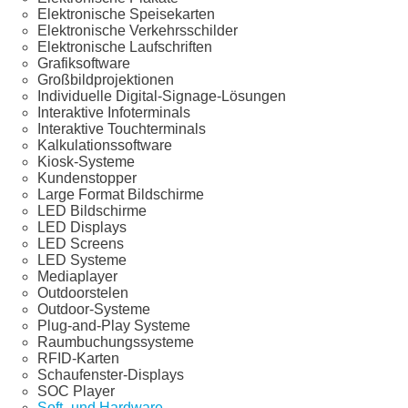
Elektronische Speisekarten
Elektronische Verkehrsschilder
Elektronische Laufschriften
Grafiksoftware
Großbildprojektionen
Individuelle Digital-Signage-Lösungen
Interaktive Infoterminals
Interaktive Touchterminals
Kalkulationssoftware
Kiosk-Systeme
Kundenstopper
Large Format Bildschirme
LED Bildschirme
LED Displays
LED Screens
LED Systeme
Mediaplayer
Outdoorstelen
Outdoor-Systeme
Plug-and-Play Systeme
Raumbuchungssysteme
RFID-Karten
Schaufenster-Displays
SOC Player
Soft- und Hardware