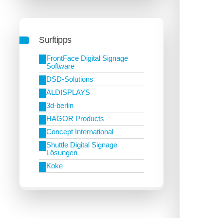
Surftipps
FrontFace Digital Signage
Software
DSD-Solutions
ALDISPLAYS
3d-berlin
HAGOR Products
Concept International
Shuttle Digital Signage
Lösungen
Koke