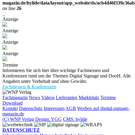
magazin.de/hylide/data/layout/app_website/ds/acb4d46f339c36a
on line
26
Anzeige
Anzeige
Anzeige
Anzeige
Termine
Informieren Sie sich hier über wichtige Fachmessen und
Konferenzen rund um die Themen Digital Signage und DooH. Alle
Angaben unter Vorbehalt und ohne Gewähr.
Fachmessen & Konferenzen
Fachmagazin
News
Videos
Lieferanten
Marktplatz
Termine
Download
Kontakt
Datenschutz
Impressum
AGB
Werben auf digital-signage-
magazin.de
(C) WNP Verlag
Design: YGG
CMS: hylide
DATENSCHUTZ