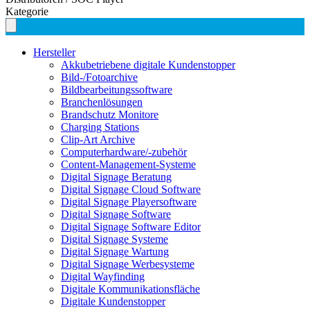
Kategorie
Hersteller
Akkubetriebene digitale Kundenstopper
Bild-/Fotoarchive
Bildbearbeitungssoftware
Branchenlösungen
Brandschutz Monitore
Charging Stations
Clip-Art Archive
Computerhardware/-zubehör
Content-Management-Systeme
Digital Signage Beratung
Digital Signage Cloud Software
Digital Signage Playersoftware
Digital Signage Software
Digital Signage Software Editor
Digital Signage Systeme
Digital Signage Wartung
Digital Signage Werbesysteme
Digital Wayfinding
Digitale Kommunikationsfläche
Digitale Kundenstopper