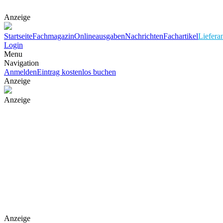
Anzeige
Startseite
Fachmagazin
Onlineausgaben
Nachrichten
Fachartikel
Liefera
Login
Menu
Navigation
Anmelden
Eintrag kostenlos buchen
Anzeige
Anzeige
Anzeige