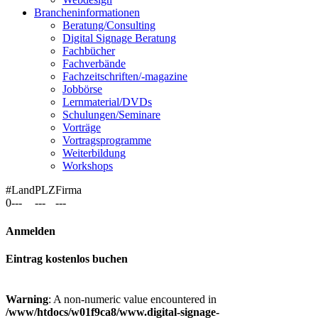
Brancheninformationen
Beratung/Consulting
Digital Signage Beratung
Fachbücher
Fachverbände
Fachzeitschriften/-magazine
Jobbörse
Lernmaterial/DVDs
Schulungen/Seminare
Vorträge
Vortragsprogramme
Weiterbildung
Workshops
#
Land
PLZ
Firma
0
---
---
---
Anmelden
Eintrag kostenlos buchen
Warning
: A non-numeric value encountered in
/www/htdocs/w01f9ca8/www.digital-signage-