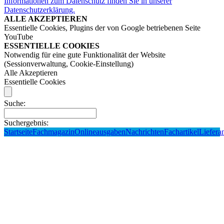
Informationen zum Datenschutz finden Sie in unserer
Datenschutzerklärung.
ALLE AKZEPTIEREN
Essentielle Cookies, Plugins der von Google betriebenen Seite
YouTube
ESSENTIELLE COOKIES
Notwendig für eine gute Funktionalität der Website
(Sessionverwaltung, Cookie-Einstellung)
Alle Akzeptieren
Essentielle Cookies
Suche:
Suchergebnis:
Startseite
Fachmagazin
Onlineausgaben
Nachrichten
Fachartikel
Liefera