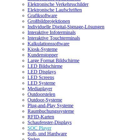
Elektronische Verkehrsschilder
Elektronische Laufschriften
Grafiksoftware
Großbildprojektionen
Individuelle Digital-Signage-Lösungen
Interaktive Infoterminals
Interaktive Touchterminals
Kalkulationssoftware
Kiosk-Systeme
Kundenstopper
Large Format Bildschirme
LED Bildschirme
LED Displays
LED Screens
LED Systeme
Mediaplayer
Outdoorstelen
Outdoor-Systeme
Plug-and-Play Systeme
Raumbuchungssysteme
RFID-Karten
Schaufenster-Displays
SOC Player
Soft- und Hardware
Stelen