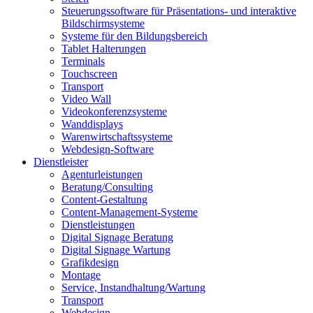
Steuerungssoftware für Präsentations- und interaktive
Bildschirmsysteme
Systeme für den Bildungsbereich
Tablet Halterungen
Terminals
Touchscreen
Transport
Video Wall
Videokonferenzsysteme
Wanddisplays
Warenwirtschaftssysteme
Webdesign-Software
Dienstleister
Agenturleistungen
Beratung/Consulting
Content-Gestaltung
Content-Management-Systeme
Dienstleistungen
Digital Signage Beratung
Digital Signage Wartung
Grafikdesign
Montage
Service, Instandhaltung/Wartung
Transport
Webdesign