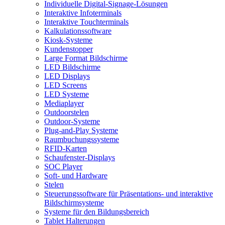
Individuelle Digital-Signage-Lösungen
Interaktive Infoterminals
Interaktive Touchterminals
Kalkulationssoftware
Kiosk-Systeme
Kundenstopper
Large Format Bildschirme
LED Bildschirme
LED Displays
LED Screens
LED Systeme
Mediaplayer
Outdoorstelen
Outdoor-Systeme
Plug-and-Play Systeme
Raumbuchungssysteme
RFID-Karten
Schaufenster-Displays
SOC Player
Soft- und Hardware
Stelen
Steuerungssoftware für Präsentations- und interaktive
Bildschirmsysteme
Systeme für den Bildungsbereich
Tablet Halterungen