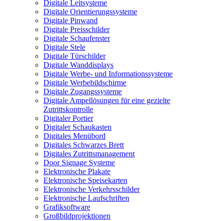
Digitale Leitsysteme
Digitale Orientierungssysteme
Digitale Pinwand
Digitale Preisschilder
Digitale Schaufenster
Digitale Stele
Digitale Türschilder
Digitale Wanddisplays
Digitale Werbe- und Informationssysteme
Digitale Werbebildschirme
Digitale Zugangssysteme
Digitale Ampellösungen für eine gezielte
Zutrittskontrolle
Digitaler Portier
Digitaler Schaukasten
Digitales Menübord
Digitales Schwarzes Brett
Digitales Zutrittsmanagement
Door Signage Systeme
Elektronische Plakate
Elektronische Speisekarten
Elektronische Verkehrsschilder
Elektronische Laufschriften
Grafiksoftware
Großbildprojektionen