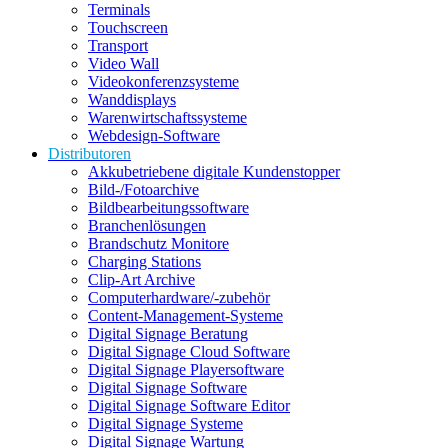
Terminals
Touchscreen
Transport
Video Wall
Videokonferenzsysteme
Wanddisplays
Warenwirtschaftssysteme
Webdesign-Software
Distributoren
Akkubetriebene digitale Kundenstopper
Bild-/Fotoarchive
Bildbearbeitungssoftware
Branchenlösungen
Brandschutz Monitore
Charging Stations
Clip-Art Archive
Computerhardware/-zubehör
Content-Management-Systeme
Digital Signage Beratung
Digital Signage Cloud Software
Digital Signage Playersoftware
Digital Signage Software
Digital Signage Software Editor
Digital Signage Systeme
Digital Signage Wartung