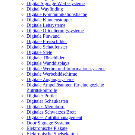
Digital Signage Werbesysteme
Digital Wayfinding
Digitale Kommunikationsfläche
Digitale Kundenstopper
Digitale Leitsysteme
Digitale Orientierungssysteme
Digitale Pinwand
Digitale Preisschilder
Digitale Schaufenster
Digitale Stele
Digitale Türschilder
Digitale Wanddisplays
Digitale Werbe- und Informationssysteme
Digitale Werbebildschirme
Digitale Zugangssysteme
Digitale Ampellösungen für eine gezielte
Zutrittskontrolle
Digitaler Portier
Digitaler Schaukasten
Digitales Menübord
Digitales Schwarzes Brett
Digitales Zutrittsmanagement
Door Signage Systeme
Elektronische Plakate
Elektronische Speisekarten