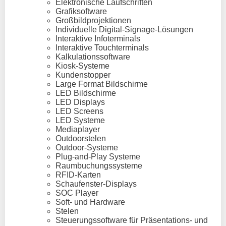
Elektronische Laufschriften
Grafiksoftware
Großbildprojektionen
Individuelle Digital-Signage-Lösungen
Interaktive Infoterminals
Interaktive Touchterminals
Kalkulationssoftware
Kiosk-Systeme
Kundenstopper
Large Format Bildschirme
LED Bildschirme
LED Displays
LED Screens
LED Systeme
Mediaplayer
Outdoorstelen
Outdoor-Systeme
Plug-and-Play Systeme
Raumbuchungssysteme
RFID-Karten
Schaufenster-Displays
SOC Player
Soft- und Hardware
Stelen
Steuerungssoftware für Präsentations- und