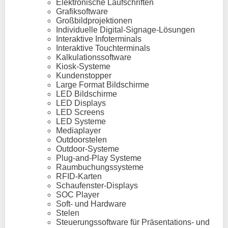
Elektronische Laufschriften
Grafiksoftware
Großbildprojektionen
Individuelle Digital-Signage-Lösungen
Interaktive Infoterminals
Interaktive Touchterminals
Kalkulationssoftware
Kiosk-Systeme
Kundenstopper
Large Format Bildschirme
LED Bildschirme
LED Displays
LED Screens
LED Systeme
Mediaplayer
Outdoorstelen
Outdoor-Systeme
Plug-and-Play Systeme
Raumbuchungssysteme
RFID-Karten
Schaufenster-Displays
SOC Player
Soft- und Hardware
Stelen
Steuerungssoftware für Präsentations- und