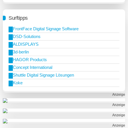
Surftipps
FrontFace Digital Signage Software
DSD-Solutions
ALDISPLAYS
3d-berlin
HAGOR Products
Concept International
Shuttle Digital Signage Lösungen
Koke
Anzeige
Anzeige
Anzeige
Anzeige