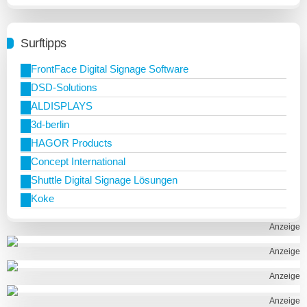
Surftipps
FrontFace Digital Signage Software
DSD-Solutions
ALDISPLAYS
3d-berlin
HAGOR Products
Concept International
Shuttle Digital Signage Lösungen
Koke
Anzeige
Anzeige
Anzeige
Anzeige