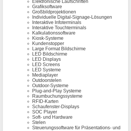
Elektronische Laufschriften
Grafiksoftware
Großbildprojektionen
Individuelle Digital-Signage-Lösungen
Interaktive Infoterminals
Interaktive Touchterminals
Kalkulationssoftware
Kiosk-Systeme
Kundenstopper
Large Format Bildschirme
LED Bildschirme
LED Displays
LED Screens
LED Systeme
Mediaplayer
Outdoorstelen
Outdoor-Systeme
Plug-and-Play Systeme
Raumbuchungssysteme
RFID-Karten
Schaufenster-Displays
SOC Player
Soft- und Hardware
Stelen
Steuerungssoftware für Präsentations- und