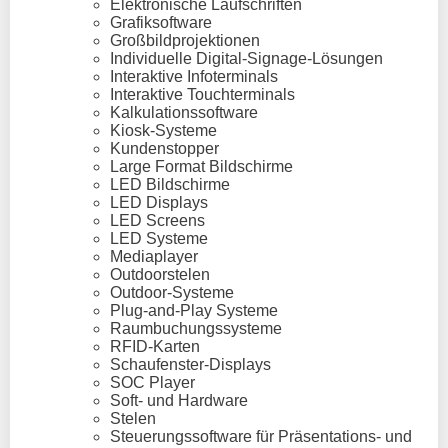
Elektronische Laufschriften
Grafiksoftware
Großbildprojektionen
Individuelle Digital-Signage-Lösungen
Interaktive Infoterminals
Interaktive Touchterminals
Kalkulationssoftware
Kiosk-Systeme
Kundenstopper
Large Format Bildschirme
LED Bildschirme
LED Displays
LED Screens
LED Systeme
Mediaplayer
Outdoorstelen
Outdoor-Systeme
Plug-and-Play Systeme
Raumbuchungssysteme
RFID-Karten
Schaufenster-Displays
SOC Player
Soft- und Hardware
Stelen
Steuerungssoftware für Präsentations- und