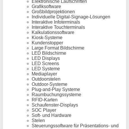
Elektronische Laufschriften
Grafiksoftware
Großbildprojektionen
Individuelle Digital-Signage-Lösungen
Interaktive Infoterminals
Interaktive Touchterminals
Kalkulationssoftware
Kiosk-Systeme
Kundenstopper
Large Format Bildschirme
LED Bildschirme
LED Displays
LED Screens
LED Systeme
Mediaplayer
Outdoorstelen
Outdoor-Systeme
Plug-and-Play Systeme
Raumbuchungssysteme
RFID-Karten
Schaufenster-Displays
SOC Player
Soft- und Hardware
Stelen
Steuerungssoftware für Präsentations- und