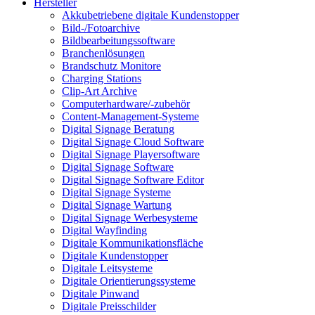
Hersteller
Akkubetriebene digitale Kundenstopper
Bild-/Fotoarchive
Bildbearbeitungssoftware
Branchenlösungen
Brandschutz Monitore
Charging Stations
Clip-Art Archive
Computerhardware/-zubehör
Content-Management-Systeme
Digital Signage Beratung
Digital Signage Cloud Software
Digital Signage Playersoftware
Digital Signage Software
Digital Signage Software Editor
Digital Signage Systeme
Digital Signage Wartung
Digital Signage Werbesysteme
Digital Wayfinding
Digitale Kommunikationsfläche
Digitale Kundenstopper
Digitale Leitsysteme
Digitale Orientierungssysteme
Digitale Pinwand
Digitale Preisschilder