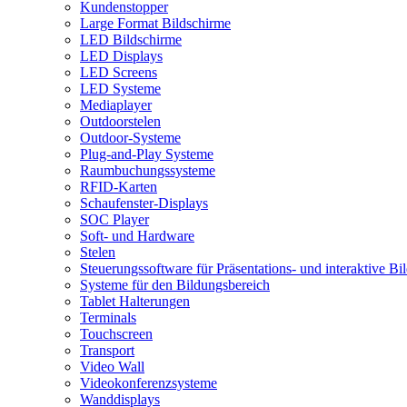
Kundenstopper
Large Format Bildschirme
LED Bildschirme
LED Displays
LED Screens
LED Systeme
Mediaplayer
Outdoorstelen
Outdoor-Systeme
Plug-and-Play Systeme
Raumbuchungssysteme
RFID-Karten
Schaufenster-Displays
SOC Player
Soft- und Hardware
Stelen
Steuerungssoftware für Präsentations- und interaktive B
Systeme für den Bildungsbereich
Tablet Halterungen
Terminals
Touchscreen
Transport
Video Wall
Videokonferenzsysteme
Wanddisplays