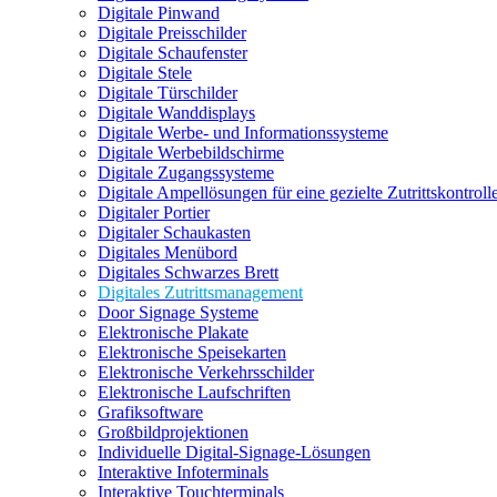
Digitale Pinwand
Digitale Preisschilder
Digitale Schaufenster
Digitale Stele
Digitale Türschilder
Digitale Wanddisplays
Digitale Werbe- und Informationssysteme
Digitale Werbebildschirme
Digitale Zugangssysteme
Digitale Ampellösungen für eine gezielte Zutrittskontroll
Digitaler Portier
Digitaler Schaukasten
Digitales Menübord
Digitales Schwarzes Brett
Digitales Zutrittsmanagement
Door Signage Systeme
Elektronische Plakate
Elektronische Speisekarten
Elektronische Verkehrsschilder
Elektronische Laufschriften
Grafiksoftware
Großbildprojektionen
Individuelle Digital-Signage-Lösungen
Interaktive Infoterminals
Interaktive Touchterminals