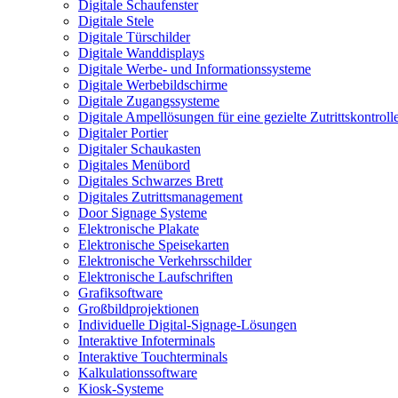
Digitale Schaufenster
Digitale Stele
Digitale Türschilder
Digitale Wanddisplays
Digitale Werbe- und Informationssysteme
Digitale Werbebildschirme
Digitale Zugangssysteme
Digitale Ampellösungen für eine gezielte Zutrittskontroll
Digitaler Portier
Digitaler Schaukasten
Digitales Menübord
Digitales Schwarzes Brett
Digitales Zutrittsmanagement
Door Signage Systeme
Elektronische Plakate
Elektronische Speisekarten
Elektronische Verkehrsschilder
Elektronische Laufschriften
Grafiksoftware
Großbildprojektionen
Individuelle Digital-Signage-Lösungen
Interaktive Infoterminals
Interaktive Touchterminals
Kalkulationssoftware
Kiosk-Systeme