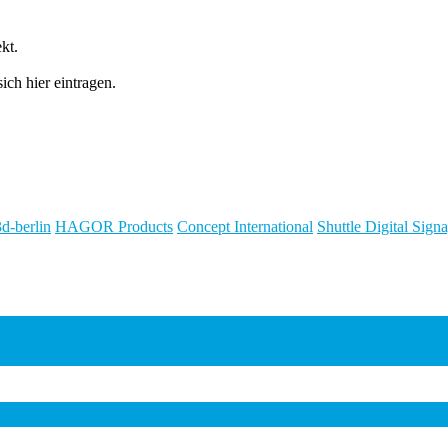
kt.
ch hier eintragen.
3d-berlin
HAGOR Products
Concept International
Shuttle Digital Sig