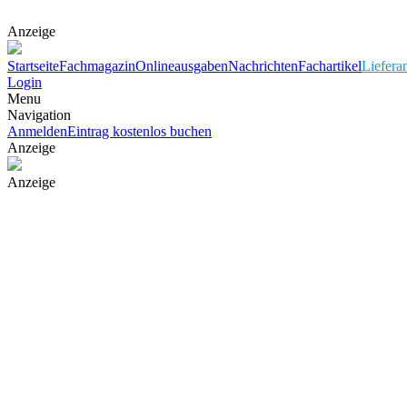
Anzeige
Startseite
Fachmagazin
Onlineausgaben
Nachrichten
Fachartikel
Liefera
Login
Menu
Navigation
Anmelden
Eintrag kostenlos buchen
Anzeige
Anzeige