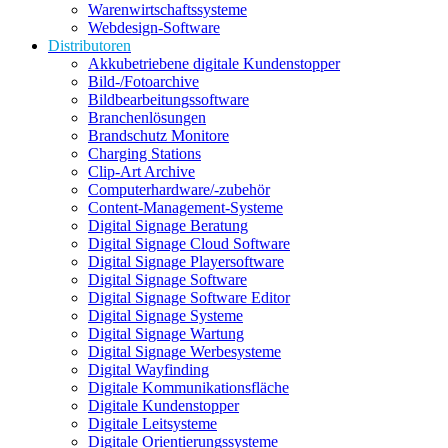
Warenwirtschaftssysteme
Webdesign-Software
Distributoren
Akkubetriebene digitale Kundenstopper
Bild-/Fotoarchive
Bildbearbeitungssoftware
Branchenlösungen
Brandschutz Monitore
Charging Stations
Clip-Art Archive
Computerhardware/-zubehör
Content-Management-Systeme
Digital Signage Beratung
Digital Signage Cloud Software
Digital Signage Playersoftware
Digital Signage Software
Digital Signage Software Editor
Digital Signage Systeme
Digital Signage Wartung
Digital Signage Werbesysteme
Digital Wayfinding
Digitale Kommunikationsfläche
Digitale Kundenstopper
Digitale Leitsysteme
Digitale Orientierungssysteme