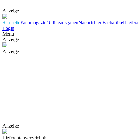
Anzeige
Startseite
Fachmagazin
Onlineausgaben
Nachrichten
Fachartikel
Liefera
Login
Menu
Anzeige
Anzeige
Anzeige
Lieferantenverzeichnis