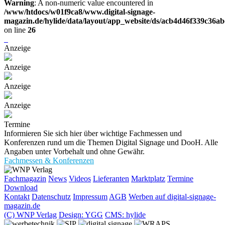
Warning
: A non-numeric value encountered in
/www/htdocs/w01f9ca8/www.digital-signage-
magazin.de/hylide/data/layout/app_website/ds/acb4d46f339c36a
on line
26
Anzeige
Anzeige
Anzeige
Anzeige
Termine
Informieren Sie sich hier über wichtige Fachmessen und
Konferenzen rund um die Themen Digital Signage und DooH. Alle
Angaben unter Vorbehalt und ohne Gewähr.
Fachmessen & Konferenzen
Fachmagazin
News
Videos
Lieferanten
Marktplatz
Termine
Download
Kontakt
Datenschutz
Impressum
AGB
Werben auf digital-signage-
magazin.de
(C) WNP Verlag
Design: YGG
CMS: hylide