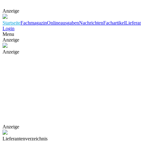
Anzeige
Startseite
Fachmagazin
Onlineausgaben
Nachrichten
Fachartikel
Liefera
Login
Menu
Anzeige
Anzeige
Anzeige
Lieferantenverzeichnis