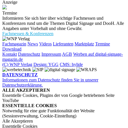
Anzeige
Termine
Informieren Sie sich hier über wichtige Fachmessen und
Konferenzen rund um die Themen Digital Signage und DooH. Alle
Angaben unter Vorbehalt und ohne Gewähr.
Fachmessen & Konferenzen
Fachmagazin
News
Videos
Lieferanten
Marktplatz
Termine
Download
Kontakt
Datenschutz
Impressum
AGB
Werben auf digital-signage-
magazin.de
(C) WNP Verlag
Design: YGG
CMS: hylide
DATENSCHUTZ
Informationen zum Datenschutz finden Sie in unserer
Datenschutzerklärung.
ALLE AKZEPTIEREN
Essentielle Cookies, Plugins der von Google betriebenen Seite
YouTube
ESSENTIELLE COOKIES
Notwendig für eine gute Funktionalität der Website
(Sessionverwaltung, Cookie-Einstellung)
Alle Akzeptieren
Essentielle Cookies