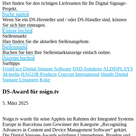
Hier finden Sie den richtigen Lieferanten für Ihr Digital Signage-
Projekt.
Suche starten
Wenn Sie ein DS-Hersteller und / oder DS-Händler sind, können
Sie sich hier eintragen.
Eintrag buchen
Stellenmarkt
Hier finden Sie die aktuellen Stellenangebote.
Stellenmarkt
Buchen Sie hier Ihre Stellenmarktanzeige einfach online.
Anzeige buchen
Surftipps
FrontFace Digital Signage Software
DSD-Solutions
ALDISPLAYS
3d-berlin
HAGOR Products
Concept International
Shuttle Digital
Signage Lösungen
Koke
DS-Award für nsign.tv
5. März 2025
Nsign.tv wurde für seine Applets im Rahmen der Integrated Systems
Europe in Barcelona zum Gewinner der Kategorie „Recognizing
Advances in Content and Device Management Software“ gekürt.
Die Digital Signage-Awards würdigen Unternehmen, Projekte und