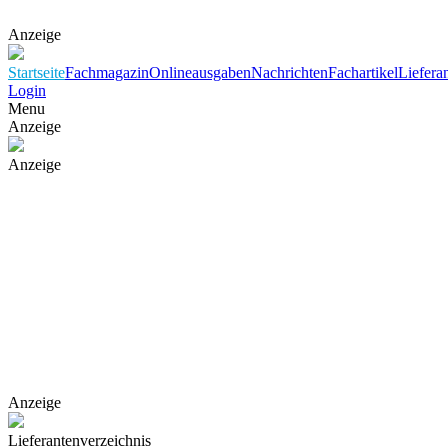
Anzeige
Startseite
Fachmagazin
Onlineausgaben
Nachrichten
Fachartikel
Liefera
Login
Menu
Anzeige
Anzeige
Anzeige
Lieferantenverzeichnis