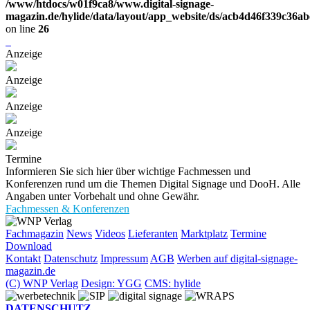
/www/htdocs/w01f9ca8/www.digital-signage-
magazin.de/hylide/data/layout/app_website/ds/acb4d46f339c36a
on line
26
Anzeige
Anzeige
Anzeige
Anzeige
Termine
Informieren Sie sich hier über wichtige Fachmessen und
Konferenzen rund um die Themen Digital Signage und DooH. Alle
Angaben unter Vorbehalt und ohne Gewähr.
Fachmessen & Konferenzen
Fachmagazin
News
Videos
Lieferanten
Marktplatz
Termine
Download
Kontakt
Datenschutz
Impressum
AGB
Werben auf digital-signage-
magazin.de
(C) WNP Verlag
Design: YGG
CMS: hylide
DATENSCHUTZ