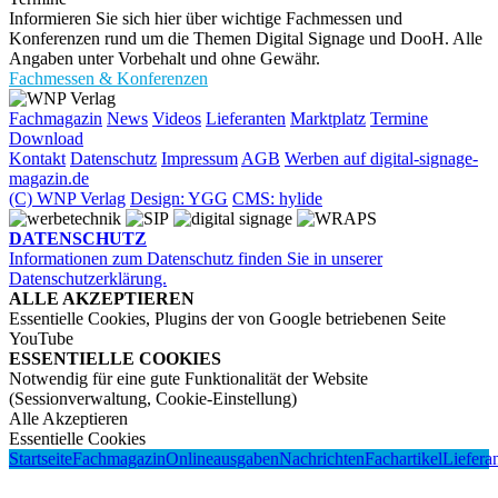
Informieren Sie sich hier über wichtige Fachmessen und
Konferenzen rund um die Themen Digital Signage und DooH. Alle
Angaben unter Vorbehalt und ohne Gewähr.
Fachmessen & Konferenzen
Fachmagazin
News
Videos
Lieferanten
Marktplatz
Termine
Download
Kontakt
Datenschutz
Impressum
AGB
Werben auf digital-signage-
magazin.de
(C) WNP Verlag
Design: YGG
CMS: hylide
DATENSCHUTZ
Informationen zum Datenschutz finden Sie in unserer
Datenschutzerklärung.
ALLE AKZEPTIEREN
Essentielle Cookies, Plugins der von Google betriebenen Seite
YouTube
ESSENTIELLE COOKIES
Notwendig für eine gute Funktionalität der Website
(Sessionverwaltung, Cookie-Einstellung)
Alle Akzeptieren
Essentielle Cookies
Startseite
Fachmagazin
Onlineausgaben
Nachrichten
Fachartikel
Liefera