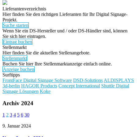
Lieferantenverzeichnis
Hier finden Sie den richtigen Lieferanten für Ihr Digital Signage-
Projekt.
Suche starten
Wenn Sie ein DS-Hersteller und / oder DS-Händler sind, können
Sie sich hier eintragen.
Eintrag buchen
Stellenmarkt
Hier finden Sie die aktuellen Stellenangebote.
Stellenmarkt
Buchen Sie hier Ihre Stellenmarktanzeige einfach online.
Anzeige buchen
Surftipps
FrontFace Digital Signage Software
DSD-Solutions
ALDISPLAYS
3d-berlin
HAGOR Products
Concept International
Shuttle Digital
Signage Lösungen
Koke
Archiv 2024
1
2
3
4
5
6
30
9. Januar 2024