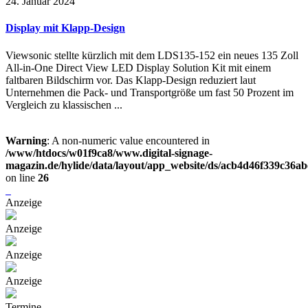
24. Januar 2024
Display mit Klapp-Design
Viewsonic stellte kürzlich mit dem LDS135-152 ein neues 135 Zoll
All-in-One Direct View LED Display Solution Kit mit einem
faltbaren Bildschirm vor. Das Klapp-Design reduziert laut
Unternehmen die Pack- und Transportgröße um fast 50 Prozent im
Vergleich zu klassischen ...
Warning
: A non-numeric value encountered in
/www/htdocs/w01f9ca8/www.digital-signage-
magazin.de/hylide/data/layout/app_website/ds/acb4d46f339c36a
on line
26
Anzeige
Anzeige
Anzeige
Anzeige
Termine