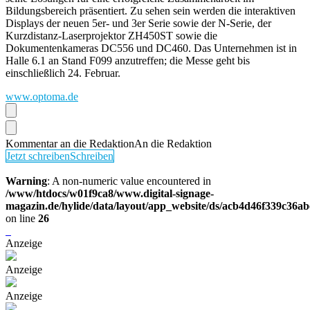
Bildungsbereich präsentiert. Zu sehen sein werden die interaktiven
Displays der neuen 5er- und 3er Serie sowie der N-Serie, der
Kurzdistanz-Laserprojektor ZH450ST sowie die
Dokumentenkameras DC556 und DC460. Das Unternehmen ist in
Halle 6.1 an Stand F099 anzutreffen; die Messe geht bis
einschließlich 24. Februar.
www.optoma.de
Kommentar an die Redaktion
An die Redaktion
Jetzt schreiben
Schreiben
Warning
: A non-numeric value encountered in
/www/htdocs/w01f9ca8/www.digital-signage-
magazin.de/hylide/data/layout/app_website/ds/acb4d46f339c36a
on line
26
Anzeige
Anzeige
Anzeige