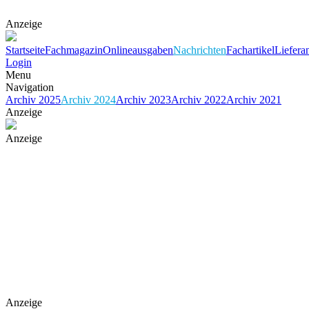
Anzeige
Startseite
Fachmagazin
Onlineausgaben
Nachrichten
Fachartikel
Liefera
Login
Menu
Navigation
Archiv 2025
Archiv 2024
Archiv 2023
Archiv 2022
Archiv 2021
Anzeige
Anzeige
Anzeige