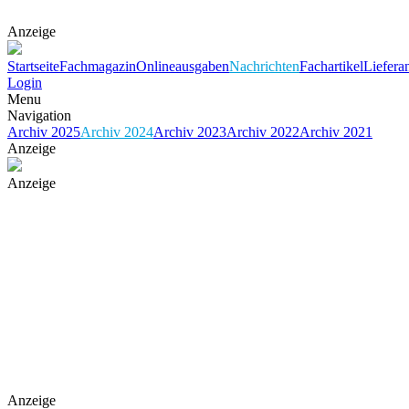
Anzeige
Startseite
Fachmagazin
Onlineausgaben
Nachrichten
Fachartikel
Liefera
Login
Menu
Navigation
Archiv 2025
Archiv 2024
Archiv 2023
Archiv 2022
Archiv 2021
Anzeige
Anzeige
Anzeige