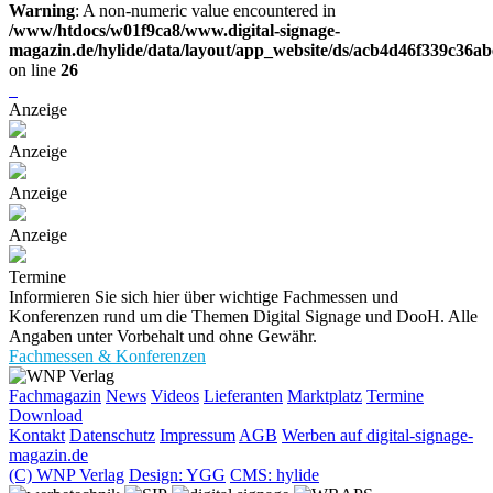
Warning
: A non-numeric value encountered in
/www/htdocs/w01f9ca8/www.digital-signage-
magazin.de/hylide/data/layout/app_website/ds/acb4d46f339c36a
on line
26
Anzeige
Anzeige
Anzeige
Anzeige
Termine
Informieren Sie sich hier über wichtige Fachmessen und
Konferenzen rund um die Themen Digital Signage und DooH. Alle
Angaben unter Vorbehalt und ohne Gewähr.
Fachmessen & Konferenzen
Fachmagazin
News
Videos
Lieferanten
Marktplatz
Termine
Download
Kontakt
Datenschutz
Impressum
AGB
Werben auf digital-signage-
magazin.de
(C) WNP Verlag
Design: YGG
CMS: hylide