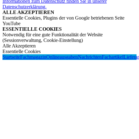
Informationen zum Datenschutz finden Sie in unserer
Datenschutzerklärung.
ALLE AKZEPTIEREN
Essentielle Cookies, Plugins der von Google betriebenen Seite
YouTube
ESSENTIELLE COOKIES
Notwendig für eine gute Funktionalität der Website
(Sessionverwaltung, Cookie-Einstellung)
Alle Akzeptieren
Essentielle Cookies
Startseite
Fachmagazin
Onlineausgaben
Nachrichten
Fachartikel
Liefera