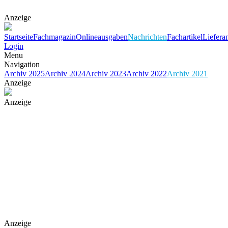
Anzeige
Startseite
Fachmagazin
Onlineausgaben
Nachrichten
Fachartikel
Liefera
Login
Menu
Navigation
Archiv 2025
Archiv 2024
Archiv 2023
Archiv 2022
Archiv 2021
Anzeige
Anzeige
Anzeige