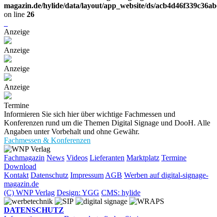
magazin.de/hylide/data/layout/app_website/ds/acb4d46f339c36a
on line
26
Anzeige
Anzeige
Anzeige
Anzeige
Termine
Informieren Sie sich hier über wichtige Fachmessen und
Konferenzen rund um die Themen Digital Signage und DooH. Alle
Angaben unter Vorbehalt und ohne Gewähr.
Fachmessen & Konferenzen
Fachmagazin
News
Videos
Lieferanten
Marktplatz
Termine
Download
Kontakt
Datenschutz
Impressum
AGB
Werben auf digital-signage-
magazin.de
(C) WNP Verlag
Design: YGG
CMS: hylide
DATENSCHUTZ