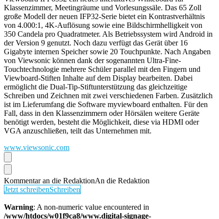
Klassenzimmer, Meetingräume und Vorlesungssäle. Das 65 Zoll
große Modell der neuen IFP32-Serie bietet ein Kontrastverhältnis
von 4.000:1, 4K-Auflösung sowie eine Bildschirmhelligkeit von
350 Candela pro Quadratmeter. Als Betriebssystem wird Android in
der Version 9 genutzt. Noch dazu verfügt das Gerät über 16
Gigabyte internen Speicher sowie 20 Touchpunkte. Nach Angaben
von Viewsonic können dank der sogenannten Ultra-Fine-
Touchtechnologie mehrere Schüler parallel mit den Fingern und
Viewboard-Stiften Inhalte auf dem Display bearbeiten. Dabei
ermöglicht die Dual-Tip-Stiftunterstützung das gleichzeitige
Schreiben und Zeichnen mit zwei verschiedenen Farben. Zusätzlich
ist im Lieferumfang die Software myviewboard enthalten. Für den
Fall, dass in den Klassenzimmern oder Hörsälen weitere Geräte
benötigt werden, besteht die Möglichkeit, diese via HDMI oder
VGA anzuschließen, teilt das Unternehmen mit.
www.viewsonic.com
Kommentar an die Redaktion
An die Redaktion
Jetzt schreiben
Schreiben
Warning
: A non-numeric value encountered in
/www/htdocs/w01f9ca8/www.digital-signage-