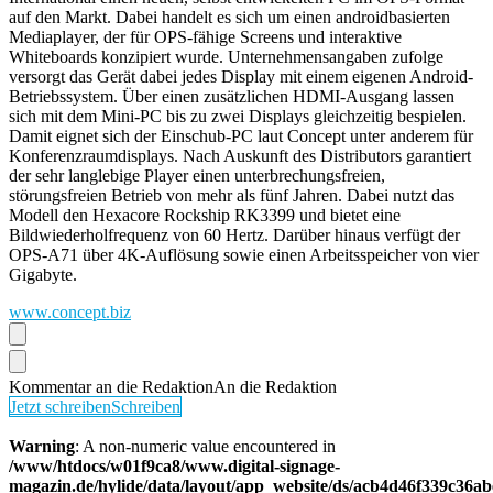
auf den Markt. Dabei handelt es sich um einen androidbasierten
Mediaplayer, der für OPS-fähige Screens und interaktive
Whiteboards konzipiert wurde. Unternehmensangaben zufolge
versorgt das Gerät dabei jedes Display mit einem eigenen Android-
Betriebssystem. Über einen zusätzlichen HDMI-Ausgang lassen
sich mit dem Mini-PC bis zu zwei Displays gleichzeitig bespielen.
Damit eignet sich der Einschub-PC laut Concept unter anderem für
Konferenzraumdisplays. Nach Auskunft des Distributors garantiert
der sehr langlebige Player einen unterbrechungsfreien,
störungsfreien Betrieb von mehr als fünf Jahren. Dabei nutzt das
Modell den Hexacore Rockship RK3399 und bietet eine
Bildwiederholfrequenz von 60 Hertz. Darüber hinaus verfügt der
OPS-A71 über 4K-Auflösung sowie einen Arbeitsspeicher von vier
Gigabyte.
www.concept.biz
Kommentar an die Redaktion
An die Redaktion
Jetzt schreiben
Schreiben
Warning
: A non-numeric value encountered in
/www/htdocs/w01f9ca8/www.digital-signage-
magazin.de/hylide/data/layout/app_website/ds/acb4d46f339c36a