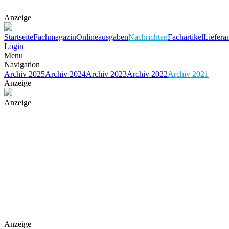
Anzeige
Startseite
Fachmagazin
Onlineausgaben
Nachrichten
Fachartikel
Liefera
Login
Menu
Navigation
Archiv 2025
Archiv 2024
Archiv 2023
Archiv 2022
Archiv 2021
Anzeige
Anzeige
Anzeige