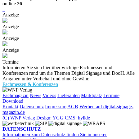
on line
26
Anzeige
Anzeige
Anzeige
Anzeige
Termine
Informieren Sie sich hier über wichtige Fachmessen und
Konferenzen rund um die Themen Digital Signage und DooH. Alle
Angaben unter Vorbehalt und ohne Gewähr.
Fachmessen & Konferenzen
Fachmagazin
News
Videos
Lieferanten
Marktplatz
Termine
Download
Kontakt
Datenschutz
Impressum
AGB
Werben auf digital-signage-
magazin.de
(C) WNP Verlag
Design: YGG
CMS: hylide
DATENSCHUTZ
Informationen zum Datenschutz finden Sie in unserer