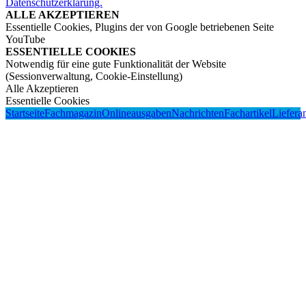
Datenschutzerklärung.
ALLE AKZEPTIEREN
Essentielle Cookies, Plugins der von Google betriebenen Seite
YouTube
ESSENTIELLE COOKIES
Notwendig für eine gute Funktionalität der Website
(Sessionverwaltung, Cookie-Einstellung)
Alle Akzeptieren
Essentielle Cookies
Startseite
Fachmagazin
Onlineausgaben
Nachrichten
Fachartikel
Liefera