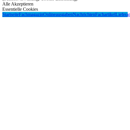
Alle Akzeptieren
Essentielle Cookies
Startseite
Fachmagazin
Onlineausgaben
Nachrichten
Fachartikel
Liefera