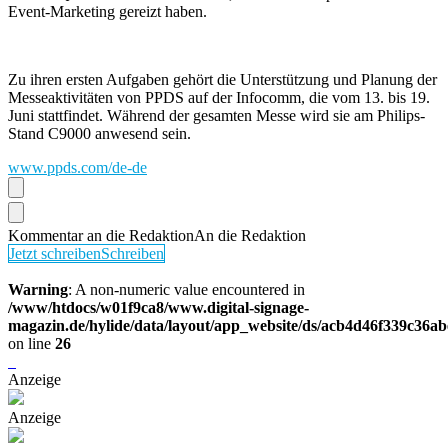
Event-Marketing gereizt haben.
Zu ihren ersten Aufgaben gehört die Unterstützung und Planung der
Messeaktivitäten von PPDS auf der Infocomm, die vom 13. bis 19.
Juni stattfindet. Während der gesamten Messe wird sie am Philips-
Stand C9000 anwesend sein.
www.ppds.com/de-de
Kommentar an die Redaktion
An die Redaktion
Jetzt schreiben
Schreiben
Warning
: A non-numeric value encountered in
/www/htdocs/w01f9ca8/www.digital-signage-
magazin.de/hylide/data/layout/app_website/ds/acb4d46f339c36a
on line
26
Anzeige
Anzeige