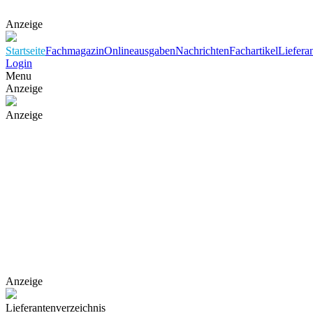
Anzeige
Startseite
Fachmagazin
Onlineausgaben
Nachrichten
Fachartikel
Liefera
Login
Menu
Anzeige
Anzeige
Anzeige
Lieferantenverzeichnis