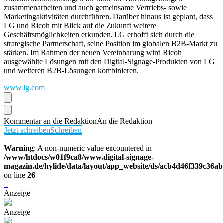
zusammenarbeiten und auch gemeinsame Vertriebs- sowie
Marketingaktivitäten durchführen. Darüber hinaus ist geplant, dass
LG und Ricoh mit Blick auf die Zukunft weitere
Geschäftsmöglichkeiten erkunden. LG erhofft sich durch die
strategische Partnerschaft, seine Position im globalen B2B-Markt zu
stärken. Im Rahmen der neuen Vereinbarung wird Ricoh
ausgewählte Lösungen mit den Digital-Signage-Produkten von LG
und weiteren B2B-Lösungen kombinieren.
www.lg.com
Kommentar an die Redaktion
An die Redaktion
Jetzt schreiben
Schreiben
Warning
: A non-numeric value encountered in
/www/htdocs/w01f9ca8/www.digital-signage-
magazin.de/hylide/data/layout/app_website/ds/acb4d46f339c36a
on line
26
Anzeige
Anzeige