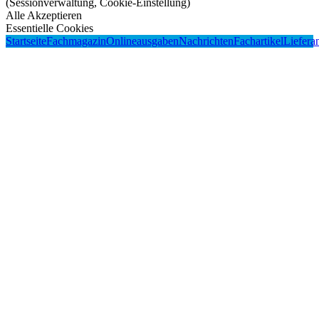
(Sessionverwaltung, Cookie-Einstellung)
Alle Akzeptieren
Essentielle Cookies
Startseite
Fachmagazin
Onlineausgaben
Nachrichten
Fachartikel
Liefera