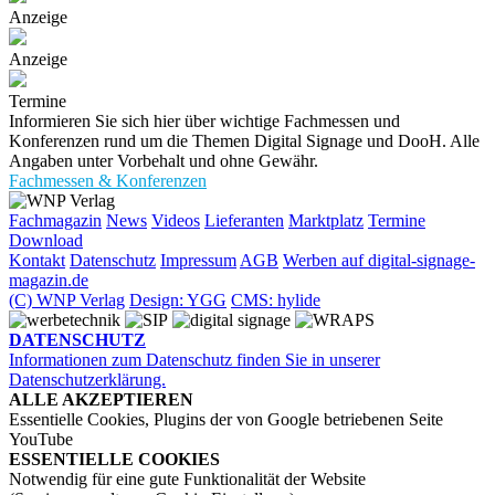
Anzeige
Anzeige
Termine
Informieren Sie sich hier über wichtige Fachmessen und
Konferenzen rund um die Themen Digital Signage und DooH. Alle
Angaben unter Vorbehalt und ohne Gewähr.
Fachmessen & Konferenzen
Fachmagazin
News
Videos
Lieferanten
Marktplatz
Termine
Download
Kontakt
Datenschutz
Impressum
AGB
Werben auf digital-signage-
magazin.de
(C) WNP Verlag
Design: YGG
CMS: hylide
DATENSCHUTZ
Informationen zum Datenschutz finden Sie in unserer
Datenschutzerklärung.
ALLE AKZEPTIEREN
Essentielle Cookies, Plugins der von Google betriebenen Seite
YouTube
ESSENTIELLE COOKIES
Notwendig für eine gute Funktionalität der Website