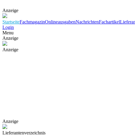
Anzeige
Startseite
Fachmagazin
Onlineausgaben
Nachrichten
Fachartikel
Liefera
Login
Menu
Anzeige
Anzeige
Anzeige
Lieferantenverzeichnis