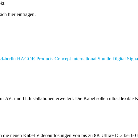
kt.
ch hier eintragen.
3d-berlin
HAGOR Products
Concept International
Shuttle Digital Sig
 für AV- und IT-Installationen erweitert. Die Kabel sollen ultra-flex
en die neuen Kabel Videoauflösungen von bis zu 8K UltraHD-2 bei 60 He