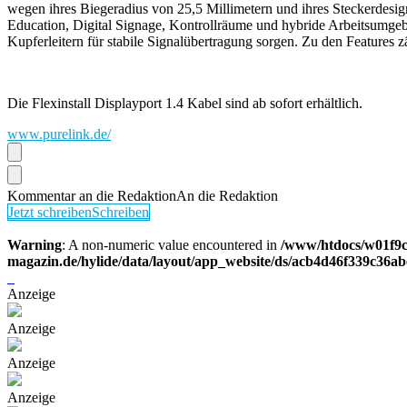
wegen ihres Biegeradius von 25,5 Millimetern und ihres Steckerdesig
Education, Digital Signage, Kontrollräume und hybride Arbeitsumge
Kupferleitern für stabile Signalübertragung sorgen. Zu den Feature
Die Flexinstall Displayport 1.4 Kabel sind ab sofort erhältlich.
www.purelink.de/
Kommentar an die Redaktion
An die Redaktion
Jetzt schreiben
Schreiben
Warning
: A non-numeric value encountered in
/www/htdocs/w01f9c
magazin.de/hylide/data/layout/app_website/ds/acb4d46f339c36a
Anzeige
Anzeige
Anzeige
Anzeige