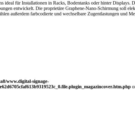
ns ideal für Installationen in Racks, Bodentanks oder hinter Displays
bungen entwickelt. Die proprietäre Graphene-Nano-Schirmung soll ele
s zählen außerdem farbcodierte und wechselbare Zugentlastungen und M
a8/www.digital-signage-
be62d6705cfaf613b9319523c_0.file.plugin_magazincover.htm.php
o