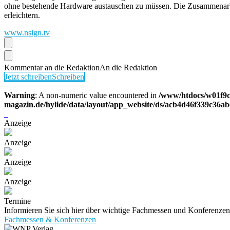
ohne bestehende Hardware austauschen zu müssen. Die Zusammenarbeit
erleichtern.
www.nsign.tv
Kommentar an die Redaktion
An die Redaktion
Jetzt schreiben
Schreiben
Warning
: A non-numeric value encountered in
/www/htdocs/w01f9c
magazin.de/hylide/data/layout/app_website/ds/acb4d46f339c36a
Anzeige
Anzeige
Anzeige
Anzeige
Termine
Informieren Sie sich hier über wichtige Fachmessen und Konferenz
Fachmessen & Konferenzen