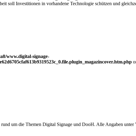
 soll Investitionen in vorhandene Technologie schützen und gleichzei
a8/www.digital-signage-
be62d6705cfaf613b9319523c_0.file.plugin_magazincover.htm.php
o
en rund um die Themen Digital Signage und DooH. Alle Angaben unter