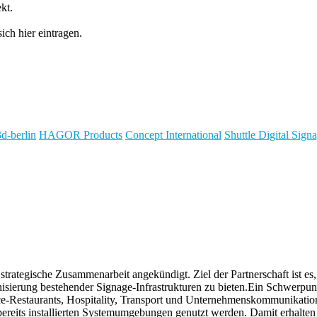
kt.
ch hier eintragen.
3d-berlin
HAGOR Products
Concept International
Shuttle Digital Sig
trategische Zusammenarbeit angekündigt. Ziel der Partnerschaft ist es,
nisierung bestehender Signage-Infrastrukturen zu bieten.Ein Schwerpu
ce-Restaurants, Hospitality, Transport und Unternehmenskommunikation
 bereits installierten Systemumgebungen genutzt werden. Damit erhalte