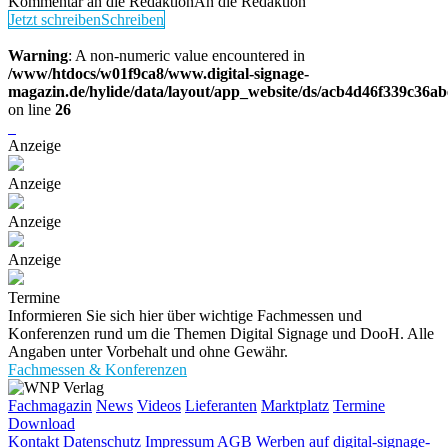
Kommentar an die Redaktion
An die Redaktion
Jetzt schreiben
Schreiben
Warning
: A non-numeric value encountered in
/www/htdocs/w01f9ca8/www.digital-signage-
magazin.de/hylide/data/layout/app_website/ds/acb4d46f339c36a
on line
26
Anzeige
Anzeige
Anzeige
Anzeige
Termine
Informieren Sie sich hier über wichtige Fachmessen und
Konferenzen rund um die Themen Digital Signage und DooH. Alle
Angaben unter Vorbehalt und ohne Gewähr.
Fachmessen & Konferenzen
Fachmagazin
News
Videos
Lieferanten
Marktplatz
Termine
Download
Kontakt
Datenschutz
Impressum
AGB
Werben auf digital-signage-