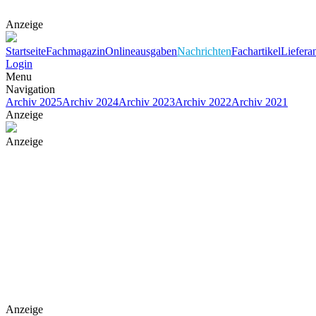
Anzeige
Startseite
Fachmagazin
Onlineausgaben
Nachrichten
Fachartikel
Liefera
Login
Menu
Navigation
Archiv 2025
Archiv 2024
Archiv 2023
Archiv 2022
Archiv 2021
Anzeige
Anzeige
Anzeige