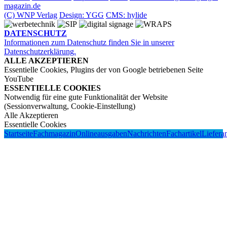
magazin.de
(C) WNP Verlag
Design: YGG
CMS: hylide
DATENSCHUTZ
Informationen zum Datenschutz finden Sie in unserer
Datenschutzerklärung.
ALLE AKZEPTIEREN
Essentielle Cookies, Plugins der von Google betriebenen Seite
YouTube
ESSENTIELLE COOKIES
Notwendig für eine gute Funktionalität der Website
(Sessionverwaltung, Cookie-Einstellung)
Alle Akzeptieren
Essentielle Cookies
Startseite
Fachmagazin
Onlineausgaben
Nachrichten
Fachartikel
Liefera