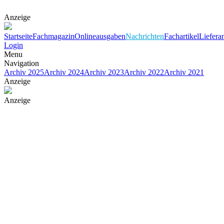
Anzeige
Startseite
Fachmagazin
Onlineausgaben
Nachrichten
Fachartikel
Liefera
Login
Menu
Navigation
Archiv 2025
Archiv 2024
Archiv 2023
Archiv 2022
Archiv 2021
Anzeige
Anzeige