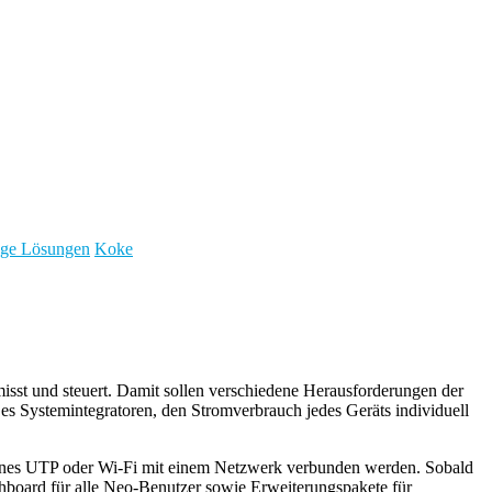
nage Lösungen
Koke
isst und steuert. Damit sollen verschiedene Herausforderungen der
 Systemintegratoren, den Stromverbrauch jedes Geräts individuell
denes UTP oder Wi-Fi mit einem Netzwerk verbunden werden. Sobald
shboard für alle Neo-Benutzer sowie Erweiterungspakete für