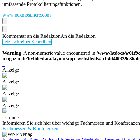
umfassende Protokollierungsfunktionen.
www.nexmosphere.com
Kommentar an die Redaktion
An die Redaktion
Jetzt schreiben
Schreiben
Warning
: A non-numeric value encountered in
/www/htdocs/w01f9c
magazin.de/hylide/data/layout/app_website/ds/acb4d46f339c36a
Anzeige
Anzeige
Anzeige
Anzeige
Termine
Informieren Sie sich hier über wichtige Fachmessen und Konferenz
Fachmessen & Konferenzen
Fachmagazin
News
Videos
Lieferanten
Marktplatz
Termine
Downloa