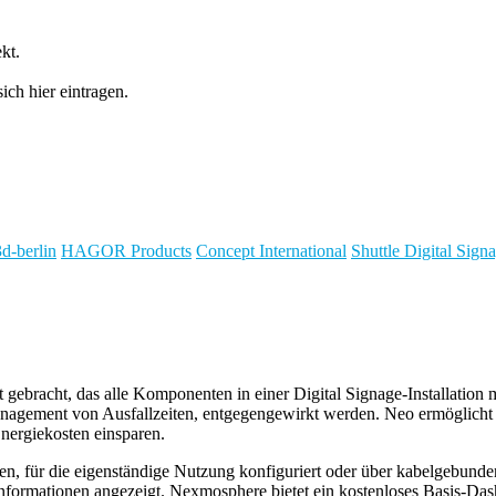
kt.
ch hier eintragen.
3d-berlin
HAGOR Products
Concept International
Shuttle Digital Sig
ebracht, das alle Komponenten in einer Digital Signage-Installation m
agement von Ausfallzeiten, entgegengewirkt werden. Neo ermöglicht es
nergiekosten einsparen.
n, für die eigenständige Nutzung konfiguriert oder über kabelgebun
Informationen angezeigt. Nexmosphere bietet ein kostenloses Basis-Da