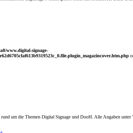
a8/www.digital-signage-
be62d6705cfaf613b9319523c_0.file.plugin_magazincover.htm.php
o
en rund um die Themen Digital Signage und DooH. Alle Angaben unter
d