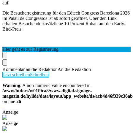
auf.
Die Besucherregistrierung für den Edtech Congress Barcelona 2026
im Palau de Congressos ist ab sofort geöffnet. Über den Link
erhalten Besuchende zusätzliche 10 Prozent Rabatt auf den Early-
Bird-Preis:
Hier geht es zur Registrierung
Kommentar an die Redaktion
An die Redaktion
Jetzt schreiben
Schreiben
Warning
: A non-numeric value encountered in
/www/htdocs/w01f9ca8/www.digital-signage-
magazin.de/hylide/data/layout/app_website/ds/acb4d46f339c36a
on line
26
Anzeige
Anzeige