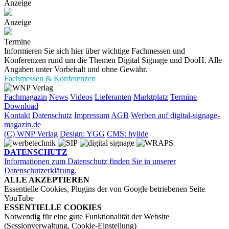
Anzeige
Anzeige
Termine
Informieren Sie sich hier über wichtige Fachmessen und
Konferenzen rund um die Themen Digital Signage und DooH. Alle
Angaben unter Vorbehalt und ohne Gewähr.
Fachmessen & Konferenzen
Fachmagazin
News
Videos
Lieferanten
Marktplatz
Termine
Download
Kontakt
Datenschutz
Impressum
AGB
Werben auf digital-signage-
magazin.de
(C) WNP Verlag
Design: YGG
CMS: hylide
DATENSCHUTZ
Informationen zum Datenschutz finden Sie in unserer
Datenschutzerklärung.
ALLE AKZEPTIEREN
Essentielle Cookies, Plugins der von Google betriebenen Seite
YouTube
ESSENTIELLE COOKIES
Notwendig für eine gute Funktionalität der Website
(Sessionverwaltung, Cookie-Einstellung)