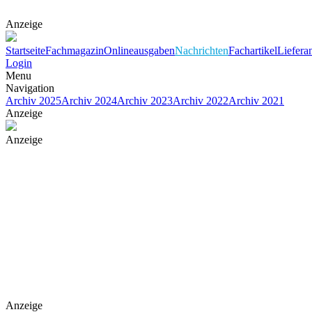
Anzeige
Startseite
Fachmagazin
Onlineausgaben
Nachrichten
Fachartikel
Liefera
Login
Menu
Navigation
Archiv 2025
Archiv 2024
Archiv 2023
Archiv 2022
Archiv 2021
Anzeige
Anzeige
Anzeige