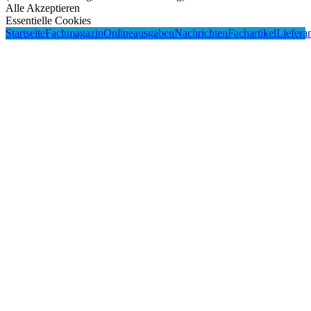
Alle Akzeptieren
Essentielle Cookies
Startseite
Fachmagazin
Onlineausgaben
Nachrichten
Fachartikel
Liefera