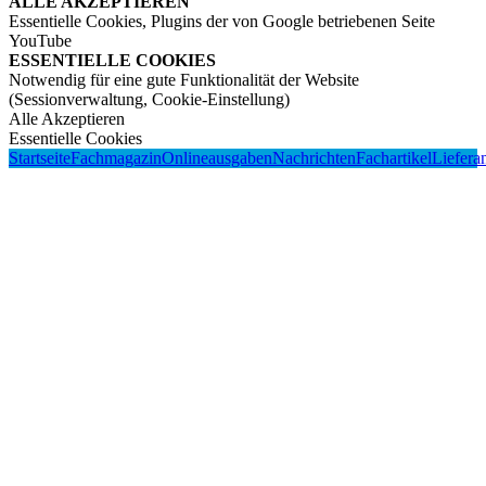
ALLE AKZEPTIEREN
Essentielle Cookies, Plugins der von Google betriebenen Seite
YouTube
ESSENTIELLE COOKIES
Notwendig für eine gute Funktionalität der Website
(Sessionverwaltung, Cookie-Einstellung)
Alle Akzeptieren
Essentielle Cookies
Startseite
Fachmagazin
Onlineausgaben
Nachrichten
Fachartikel
Liefera