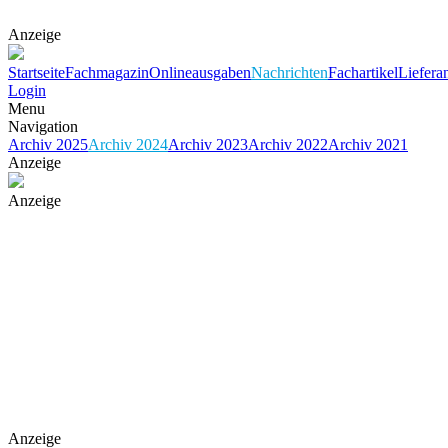
Anzeige
Startseite
Fachmagazin
Onlineausgaben
Nachrichten
Fachartikel
Liefera
Login
Menu
Navigation
Archiv 2025
Archiv 2024
Archiv 2023
Archiv 2022
Archiv 2021
Anzeige
Anzeige
Anzeige