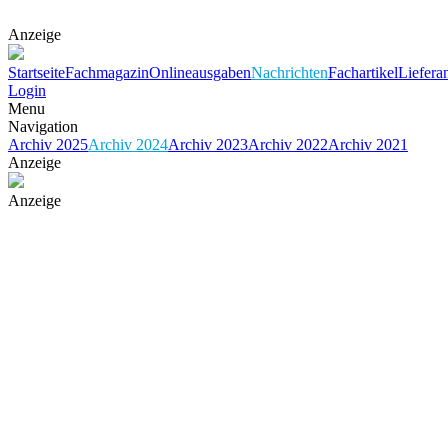
Anzeige
Startseite
Fachmagazin
Onlineausgaben
Nachrichten
Fachartikel
Liefera
Login
Menu
Navigation
Archiv 2025
Archiv 2024
Archiv 2023
Archiv 2022
Archiv 2021
Anzeige
Anzeige