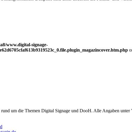
a8/www.digital-signage-
be62d6705cfaf613b9319523c_0.file.plugin_magazincover.htm.php
o
en rund um die Themen Digital Signage und DooH. Alle Angaben unter
d
agazin.de