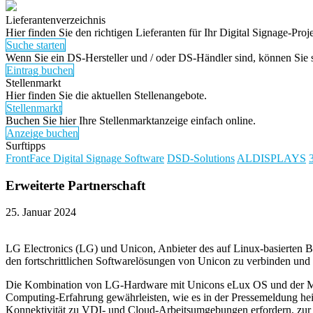
Lieferantenverzeichnis
Hier finden Sie den richtigen Lieferanten für Ihr Digital Signage-Proje
Suche starten
Wenn Sie ein DS-Hersteller und / oder DS-Händler sind, können Sie si
Eintrag buchen
Stellenmarkt
Hier finden Sie die aktuellen Stellenangebote.
Stellenmarkt
Buchen Sie hier Ihre Stellenmarktanzeige einfach online.
Anzeige buchen
Surftipps
FrontFace Digital Signage Software
DSD-Solutions
ALDISPLAYS
Erweiterte Partnerschaft
25. Januar 2024
LG Electronics (LG) und Unicon, Anbieter des auf Linux-basierten Bet
den fortschrittlichen Softwarelösungen von Unicon zu verbinden und
Die Kombination von LG-Hardware mit Unicons eLux OS und der Man
Computing-Erfahrung gewährleisten, wie es in der Pressemeldung hei
Konnektivität zu VDI- und Cloud-Arbeitsumgebungen erfordern, zur G