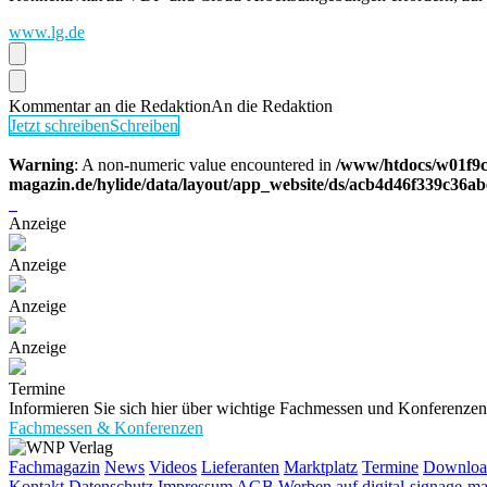
www.lg.de
Kommentar an die Redaktion
An die Redaktion
Jetzt schreiben
Schreiben
Warning
: A non-numeric value encountered in
/www/htdocs/w01f9c
magazin.de/hylide/data/layout/app_website/ds/acb4d46f339c36a
Anzeige
Anzeige
Anzeige
Anzeige
Termine
Informieren Sie sich hier über wichtige Fachmessen und Konferenz
Fachmessen & Konferenzen
Fachmagazin
News
Videos
Lieferanten
Marktplatz
Termine
Downloa
Kontakt
Datenschutz
Impressum
AGB
Werben auf digital-signage-m