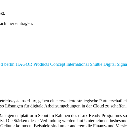
kt.
ch hier eintragen.
3d-berlin
HAGOR Products
Concept International
Shuttle Digital Sig
riebssystems eLux, gehen eine erweiterte strategische Partnerschaft ei
 so Lösungen für digitale Arbeitsumgebungen in der Cloud zu schaffen.
agementplattform Scout im Rahmen des eLux Ready Programms soll kü
ßt. Die Stärken dieser Verbindung werden laut Unternehmen insbesonde
eltung kommen. Beispiele sind unter anderem die Finanz- und Versiche