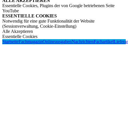
ALLE AKZEPTIEREN
Essentielle Cookies, Plugins der von Google betriebenen Seite
YouTube
ESSENTIELLE COOKIES
Notwendig für eine gute Funktionalität der Website
(Sessionverwaltung, Cookie-Einstellung)
Alle Akzeptieren
Essentielle Cookies
Startseite
Fachmagazin
Onlineausgaben
Nachrichten
Fachartikel
Liefera