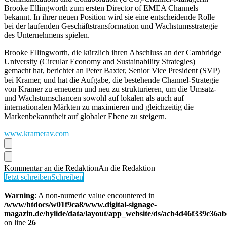
Brooke Ellingworth zum ersten Director of EMEA Channels
bekannt. In ihrer neuen Position wird sie eine entscheidende Rolle
bei der laufenden Geschäftstransformation und Wachstumsstrategie
des Unternehmens spielen.
Brooke Ellingworth, die kürzlich ihren Abschluss an der Cambridge
University (Circular Economy and Sustainability Strategies)
gemacht hat, berichtet an Peter Baxter, Senior Vice President (SVP)
bei Kramer, und hat die Aufgabe, die bestehende Channel-Strategie
von Kramer zu erneuern und neu zu strukturieren, um die Umsatz-
und Wachstumschancen sowohl auf lokalen als auch auf
internationalen Märkten zu maximieren und gleichzeitig die
Markenbekanntheit auf globaler Ebene zu steigern.
www.kramerav.com
Kommentar an die Redaktion
An die Redaktion
Jetzt schreiben
Schreiben
Warning
: A non-numeric value encountered in
/www/htdocs/w01f9ca8/www.digital-signage-
magazin.de/hylide/data/layout/app_website/ds/acb4d46f339c36a
on line
26