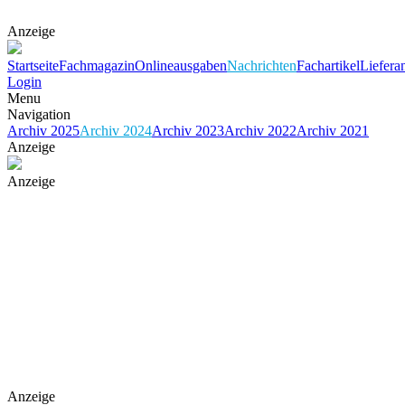
Anzeige
Startseite
Fachmagazin
Onlineausgaben
Nachrichten
Fachartikel
Liefera
Login
Menu
Navigation
Archiv 2025
Archiv 2024
Archiv 2023
Archiv 2022
Archiv 2021
Anzeige
Anzeige
Anzeige