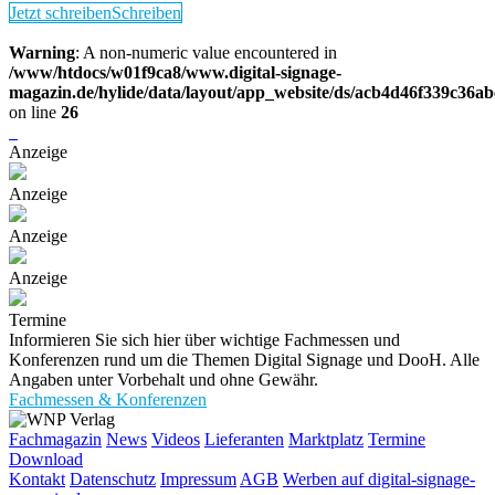
Jetzt schreiben
Schreiben
Warning
: A non-numeric value encountered in
/www/htdocs/w01f9ca8/www.digital-signage-
magazin.de/hylide/data/layout/app_website/ds/acb4d46f339c36a
on line
26
Anzeige
Anzeige
Anzeige
Anzeige
Termine
Informieren Sie sich hier über wichtige Fachmessen und
Konferenzen rund um die Themen Digital Signage und DooH. Alle
Angaben unter Vorbehalt und ohne Gewähr.
Fachmessen & Konferenzen
Fachmagazin
News
Videos
Lieferanten
Marktplatz
Termine
Download
Kontakt
Datenschutz
Impressum
AGB
Werben auf digital-signage-