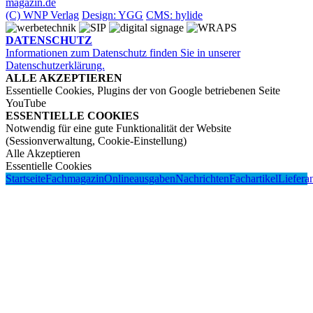
magazin.de
(C) WNP Verlag
Design: YGG
CMS: hylide
DATENSCHUTZ
Informationen zum Datenschutz finden Sie in unserer
Datenschutzerklärung.
ALLE AKZEPTIEREN
Essentielle Cookies, Plugins der von Google betriebenen Seite
YouTube
ESSENTIELLE COOKIES
Notwendig für eine gute Funktionalität der Website
(Sessionverwaltung, Cookie-Einstellung)
Alle Akzeptieren
Essentielle Cookies
Startseite
Fachmagazin
Onlineausgaben
Nachrichten
Fachartikel
Liefera