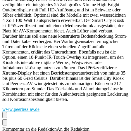
verfügt über ein integriertes 55 Zoll großes Xtreme High Bright
Outdoordisplay mit Full HD-Auflösung und ist in Schwarz oder
Silber erhältlich. Optional sind die Modelle mit zwei wasserdichten
4-Zoll-100-Watt-Lautsprechern erweiterbar. Der Smart City Kiosk
ist IP55-zertifiziert und mit einem Medienschrank ausgestattet, der
Platz für AV-Komponenten bietet. Auch Lüfter sind verbaut.
Darüber hinaus soll eine neue konstruierte Bodenabdeckung Strom-
und Datenkabel verbergen. Bei Wartungseinsätzen ermöglichen
Türen auf der Rückseite einen schnellen Zugriff auf alle
Komponenten, erklärt das Unternehmen. Ebenfalls neu ist die
Option, einen 10-Punkt-IR-Touch-Overlay zu integrieren, um den
Kiosk als interaktive digitale Werbe-, Wegweiser- oder
Infotainment-Lösung nutzen zu können. Das IP66-zertifizierte
Xtreme-Display hat einen Betriebstemperaturbereich von minus 35
bis plus 60 Grad Celsius. Darüber hinaus ist der Smart City Kiosk
laut Peerless-AV windgetestet bis zu orkanartigen Böen von 217
Kilometern pro Stunde. Das Edelstahl- und Aluminiumgehäuse in
Kombination mit einer für den Außenbereich geeigneten Lackierung
soll Korrosionsbeständigkeit bieten.
www.peerless-av.de
Kommentar an die Redaktion
An die Redaktion