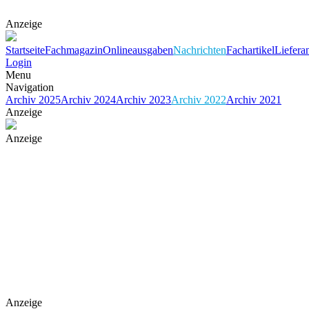
Anzeige
Startseite
Fachmagazin
Onlineausgaben
Nachrichten
Fachartikel
Liefera
Login
Menu
Navigation
Archiv 2025
Archiv 2024
Archiv 2023
Archiv 2022
Archiv 2021
Anzeige
Anzeige
Anzeige